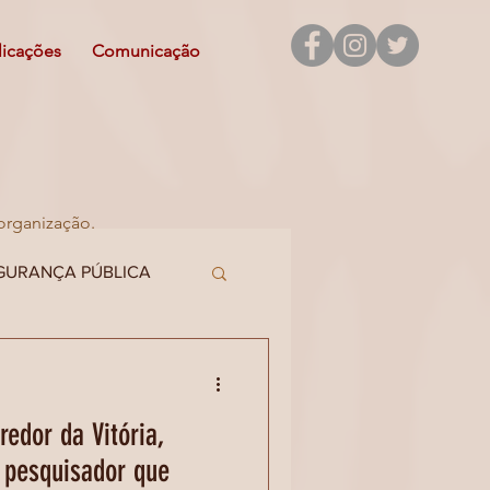
licações
Comunicação
organização.
GURANÇA PÚBLICA
EITOS HUMANOS
redor da Vitória,
z pesquisador que