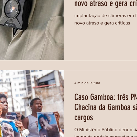
novo atraso e gera crí
implantação de câmeras em f
novo atraso e gera críticas
4 min de leitura
Caso Gamboa: três PM
Chacina da Gamboa sã
cargos
O Ministério Público denuncia
laudo da perícia contestar a n