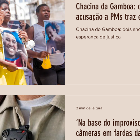
Chacina da Gamboa: d
acusação a PMs traz e
Chacina do Gamboa: dois ano
esperança de justiça
2 min de leitura
‘Na base do improvis
câmeras em fardas d