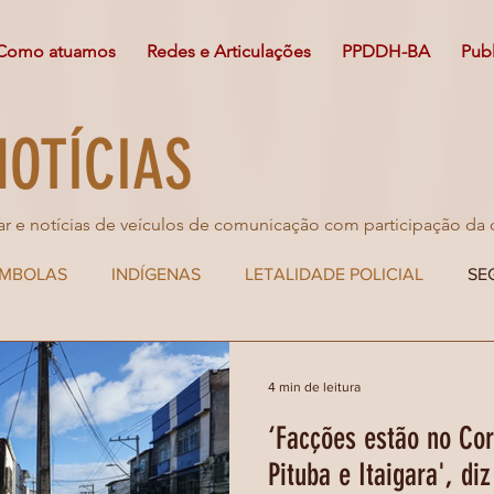
Como atuamos
Redes e Articulações
PPDDH-BA
Pub
NOTÍCIAS
ar e notícias de veículos de comunicação com participação da 
OMBOLAS
INDÍGENAS
LETALIDADE POLICIAL
SE
U NA MÍDIA
JOVENS DEFENSORES
ARTIGO
DIR
4 min de leitura
‘Facções estão no Cor
LÍTICA DE DROGAS
MEIO AMBIENTE
Pituba e Itaigara', di