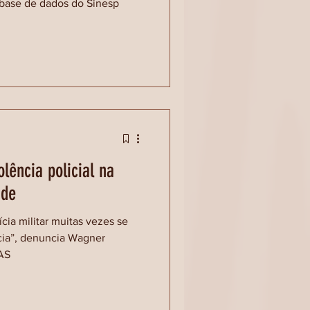
 base de dados do Sinesp
olência policial na
nde
cia militar muitas vezes se
cia”, denuncia Wagner
AS