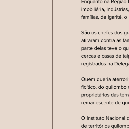
Enquanto na Região M
imobiliária, indústri
famílias, de Igarité, 
São os chefes dos g
atiraram contra as fa
parte delas teve o qu
cercas e casas de ta
registrados na Delega
Quem queria aterror
ficítico, do quilomb
proprietários das te
remanescente de qui
O Instituto Nacional
de territórios quilom