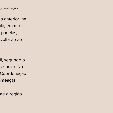
a/divulgação
a anterior, na 
ia, eram o 
panelas, 
voltarão ao 
l, segundo o 
sse povo. Na 
a Coordenação 
 ameaças.
me a região 