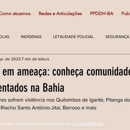
Como atuamos
Redes e Articulações
PPDDH-BA
Pub
OLAS
INDÍGENAS
LETALIDADE POLICIAL
SEGURANÇA 
go. de 2023
7 min de leitura
JOVENS DEFENSORES
ARTIGO
DIREITOS HUMANOS
s em ameaça: conheça comunidad
AMBIENTE
entados na Bahia
es sofrem violência nos Quilombos de Igarité, Pitanga do
Riacho Santo Antônio-Jitaí, Barroso e mais
antana, originalmente publicada no 
Correio24Horas