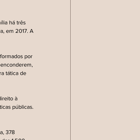
lia há três 
ra, em 2017. A 
formados por 
e enconderem, 
 tática de 
reito à 
icas públicas. 
a, 378 