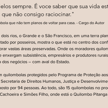
los sempre. É voce saber que sua vida es
s que não consigo raciocinar."
mbola que não tem planos de voltar para casa. - Cargo do Autor
 dois rios, o Grande e o São Francisco, em uma terra pla
putado por posseiros, mostra o que está no centro dos confli
lorar vastas áreas preservadas. Onde os moradores quilo
r e enxergam subsistência, empresários e produtores rura
 dos negócios – com aval do Estado.
em quilombolas protegidos pelo Programa de Proteção ao
Secretaria de Direitos Humanos, Justiça e Desenvolvimen
osto por 94 pessoas. Ao todo, são 15 quilombolas no pr
 Cachoeira e Simões Filho, onde está o Quilombo Pitanga