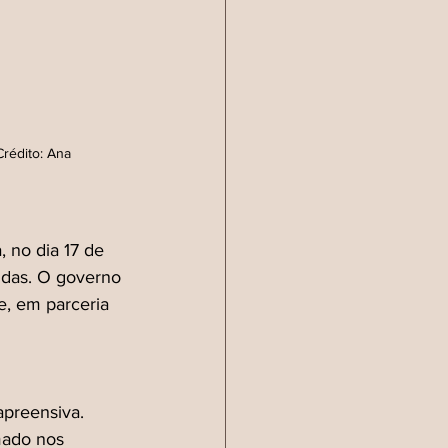
rédito: Ana 
 no dia 17 de 
idas. O governo 
e, em parceria 
apreensiva. 
ado nos 