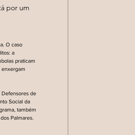
tá por um 
na. O caso 
tos: a 
mbolas praticam 
is enxergam 
s Defensores de 
to Social da 
ograma, também 
 dos Palmares.