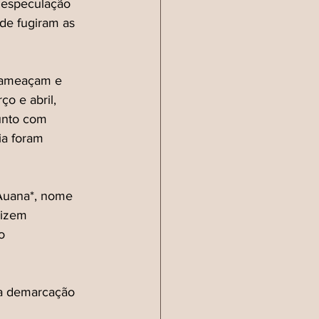
 especulação 
nde fugiram as 
 ameaçam e 
ço e abril, 
junto com 
ia foram 
Auana*, nome 
dizem 
o 
la demarcação 