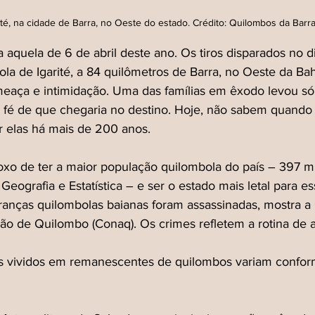
té, na cidade de Barra, no Oeste do estado. Crédito: Quilombos da Barr
 aquela de 6 de abril deste ano. Os tiros disparados no di
a de Igarité, a 84 quilômetros de Barra, no Oeste da Bah
eaça e intimidação. Uma das famílias em êxodo levou só 
a fé de que chegaria no destino. Hoje, não sabem quando 
or elas há mais de 200 anos.
oxo de ter a maior população quilombola do país – 397 mi
e Geografia e Estatística – e ser o estado mais letal para e
deranças quilombolas baianas foram assassinadas, mostra 
ção de Quilombo (Conaq). Os crimes refletem a rotina de
tos vividos em remanescentes de quilombos variam confor