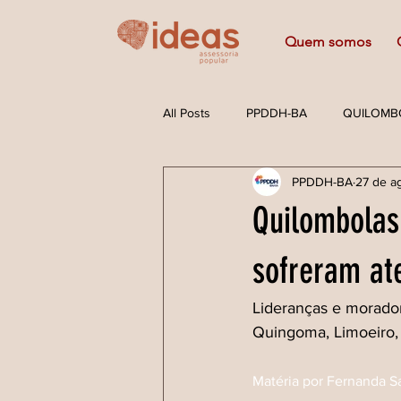
Quem somos
All Posts
PPDDH-BA
QUILOMB
PPDDH-BA
27 de a
DADOS
SAIU NA MÍDIA
Quilombola
POLÍTICA DE DROGAS
MEIO 
sofreram at
Lideranças e morador
Quingoma, Limoeiro, 
Matéria por Fernanda S