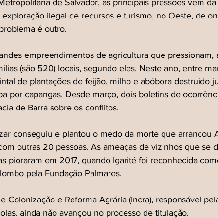
etropolitana de Salvador, as principais pressões vêm da
as, exploração ilegal de recursos e turismo, no Oeste, de o
o problema é outro.
randes empreendimentos de agricultura que pressionam,
mílias (são 520) locais, segundo eles. Neste ano, entre mar
intal de plantações de feijão, milho e abóbora destruído 
ipa por capangas. Desde março, dois boletins de ocorrênc
cia de Barra sobre os conflitos.
izar conseguiu e plantou o medo da morte que arrancou 
o com outras 20 pessoas. As ameaças de vizinhos que se 
rras pioraram em 2017, quando Igarité foi reconhecida com
lombo pela Fundação Palmares.
 de Colonização e Reforma Agrária (Incra), responsável pe
bolas. ainda não avançou no processo de titulação.